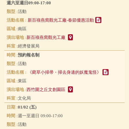
週六至週日09:00-17:00
活動
新百祿燕窩觀光工廠-春節優惠活動
南區
新百祿燕窩觀光工廠
經濟發展局
預約報名制
活動
《藺草小掃帚・掃去身邊的妖魔鬼怪》
東區
西竹圍之丘文創園區
文化局
01/02 (五)
週一至週日 09:00-17:00
活動