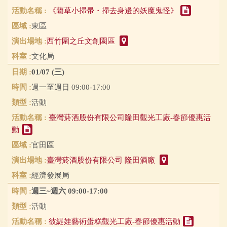
《藺草小掃帚・掃去身邊的妖魔鬼怪》
東區
西竹圍之丘文創園區
文化局
01/07 (三)
週一至週日 09:00-17:00
活動
臺灣菸酒股份有限公司隆田觀光工廠-春節優惠活
動
官田區
臺灣菸酒股份有限公司 隆田酒廠
經濟發展局
週三~週六 09:00-17:00
活動
彼緹娃藝術蛋糕觀光工廠-春節優惠活動