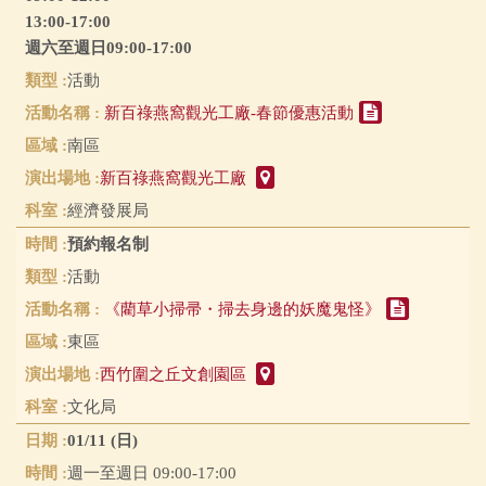
13:00-17:00
週六至週日09:00-17:00
活動
新百祿燕窩觀光工廠-春節優惠活動
南區
新百祿燕窩觀光工廠
經濟發展局
預約報名制
活動
《藺草小掃帚・掃去身邊的妖魔鬼怪》
東區
西竹圍之丘文創園區
文化局
01/11 (日)
週一至週日 09:00-17:00