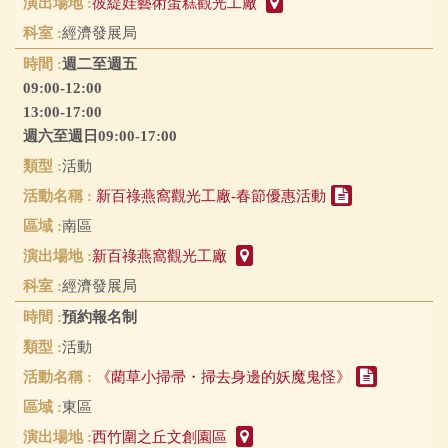
彼緹娃藝術蛋糕觀光工廠
經濟發展局
週二至週五
09:00-12:00
13:00-17:00
週六至週日09:00-17:00
活動
新百祿燕窩觀光工廠-春節優惠活動
南區
新百祿燕窩觀光工廠
經濟發展局
預約報名制
活動
《藺草小掃帚・掃去身邊的妖魔鬼怪》
東區
西竹圍之丘文創園區