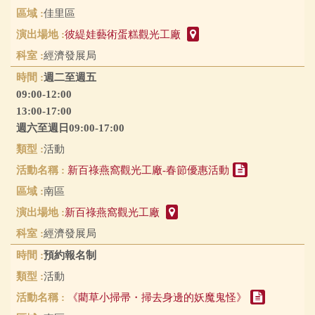
佳里區
彼緹娃藝術蛋糕觀光工廠
經濟發展局
週二至週五
09:00-12:00
13:00-17:00
週六至週日09:00-17:00
活動
新百祿燕窩觀光工廠-春節優惠活動
南區
新百祿燕窩觀光工廠
經濟發展局
預約報名制
活動
《藺草小掃帚・掃去身邊的妖魔鬼怪》