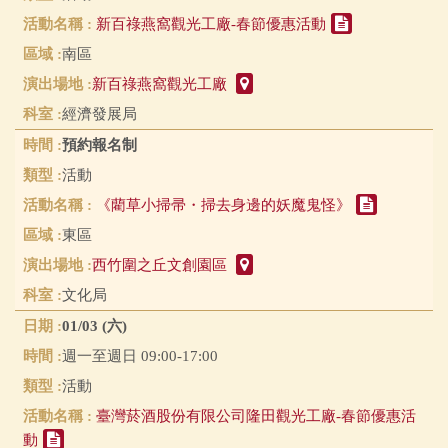
新百祿燕窩觀光工廠-春節優惠活動
南區
新百祿燕窩觀光工廠
經濟發展局
預約報名制
活動
《藺草小掃帚・掃去身邊的妖魔鬼怪》
東區
西竹圍之丘文創園區
文化局
01/03 (六)
週一至週日 09:00-17:00
活動
臺灣菸酒股份有限公司隆田觀光工廠-春節優惠活
動