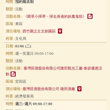
預約報名制
活動
《藺草小掃帚・掃去身邊的妖魔鬼怪》
東區
西竹圍之丘文創園區
文化局
01/06 (二)
週一至週日 09:00-17:00
活動
臺灣菸酒股份有限公司隆田觀光工廠-春節優惠活
動
官田區
臺灣菸酒股份有限公司 隆田酒廠
經濟發展局
週三~週六 09:00-17:00