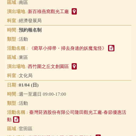
南區
新百祿燕窩觀光工廠
經濟發展局
預約報名制
活動
《藺草小掃帚・掃去身邊的妖魔鬼怪》
東區
西竹圍之丘文創園區
文化局
01/04 (日)
週一至週日 09:00-17:00
活動
臺灣菸酒股份有限公司隆田觀光工廠-春節優惠活
動
官田區