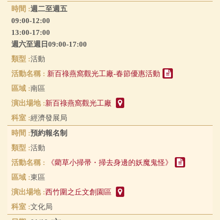
週二至週五
09:00-12:00
13:00-17:00
週六至週日09:00-17:00
活動
新百祿燕窩觀光工廠-春節優惠活動
南區
新百祿燕窩觀光工廠
經濟發展局
預約報名制
活動
《藺草小掃帚・掃去身邊的妖魔鬼怪》
東區
西竹圍之丘文創園區
文化局