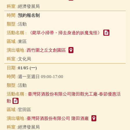
經濟發展局
預約報名制
活動
《藺草小掃帚・掃去身邊的妖魔鬼怪》
東區
西竹圍之丘文創園區
文化局
01/05 (一)
週一至週日 09:00-17:00
活動
臺灣菸酒股份有限公司隆田觀光工廠-春節優惠活
動
官田區
臺灣菸酒股份有限公司 隆田酒廠
經濟發展局