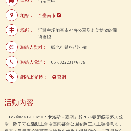
區域：
台南全區
地點：
全臺南市
場所：
活動主場地臺南都會公園及奇美博物館周
邊廣場
聯絡人資料：
觀光行銷科/殷小姐
聯絡人電話：
06-6322231#6779
網站/粉絲團：
官網
活動內容
「Pokémon GO Tour：卡洛斯－臺南」於2026春節假期盛大登
場！除了可在活動主會場臺南都會公園看到三大主題棲息地，
還有人氣滿滿的寶可夢裝飾及皮卡丘人偶見面會，且夜間首次