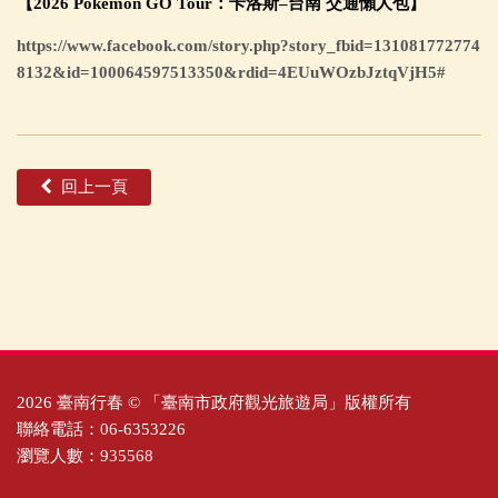
【2026 Pokémon GO Tour：卡洛斯–台南 交通懶人包】
https://www.facebook.com/story.php?story_fbid=131081772774
8132&id=100064597513350&rdid=4EUuWOzbJztqVjH5#
回上一頁
2026 臺南行春 © 「臺南市政府觀光旅遊局」版權所有
聯絡電話：06-6353226
瀏覽人數：935568