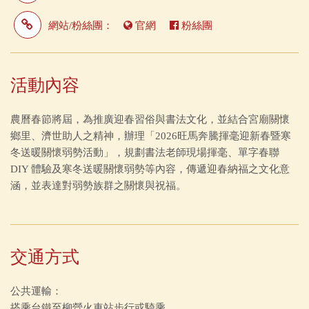
網站/粉絲團：
官網
粉絲團
活動內容
農曆春節將屆，為推廣迎春習俗與書法文化，並結合宮廟關懷
鄉里、濟世助人之精神，辦理「2026旺馬奔騰揮毫迎新春暨寒
冬送暖關懷弱勢活動」，規劃書法老師現場揮毫、單字春聯
DIY 體驗及寒冬送暖關懷弱勢等內容，傳遞迎春納福之文化意
涵，並表達對弱勢族群之關懷與祝福。
交通方式
公共運輸：
搭乘台鐵至柳營火車站步行或騎乘