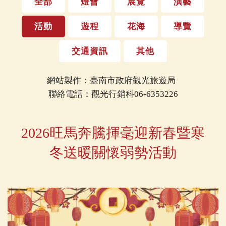
全部
燈會
展覽
演藝
活動
遊程
花海
導覽
交通資訊
其他
網站製作：臺南市政府觀光旅遊局
聯絡電話：觀光行銷科06-6353226
2026旺馬奔騰揮毫迎新春暨寒
冬送暖關懷弱勢活動