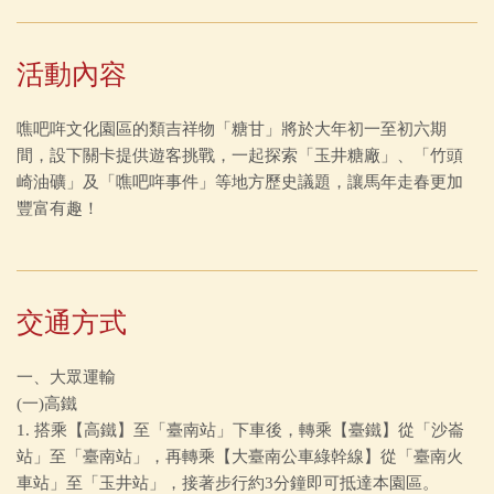
活動內容
噍吧哖文化園區的類吉祥物「糖甘」將於大年初一至初六期
間，設下關卡提供遊客挑戰，一起探索「玉井糖廠」、「竹頭
崎油礦」及「噍吧哖事件」等地方歷史議題，讓馬年走春更加
豐富有趣！
交通方式
一、大眾運輸
(一)高鐵
1. 搭乘【高鐵】至「臺南站」下車後，轉乘【臺鐵】從「沙崙
站」至「臺南站」，再轉乘【大臺南公車綠幹線】從「臺南火
車站」至「玉井站」，接著步行約3分鐘即可抵達本園區。