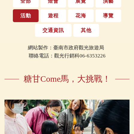
全部
燈會
展覽
演藝
活動
遊程
花海
導覽
交通資訊
其他
網站製作：臺南市政府觀光旅遊局
聯絡電話：觀光行銷科06-6353226
糖甘Come馬，大挑戰！