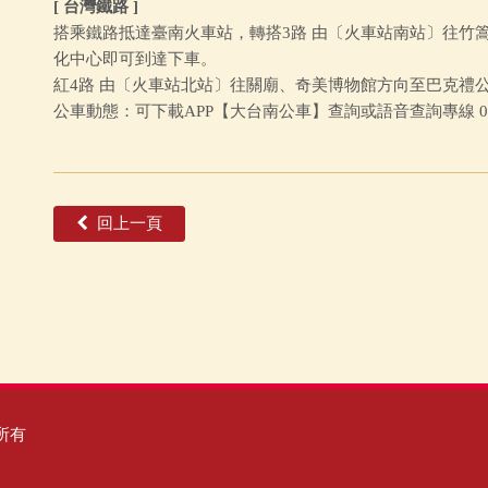
[ 台灣鐵路 ]
搭乘鐵路抵達臺南火車站，轉搭3路 由〔火車站南站〕往竹
化中心即可到達下車。
紅4路 由〔火車站北站〕往關廟、奇美博物館方向至巴克禮
公車動態：可下載APP【大台南公車】查詢或語音查詢專線 06
回上一頁
所有