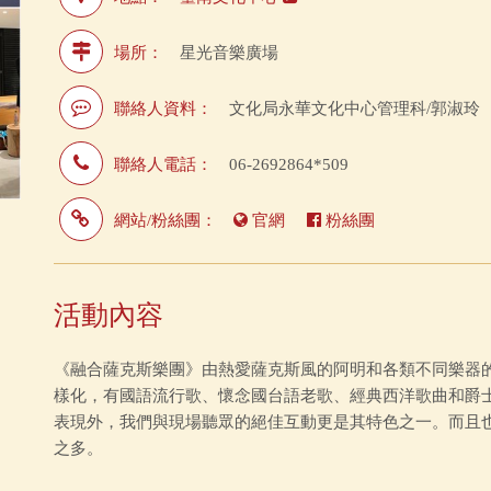
場所：
星光音樂廣場
聯絡人資料：
文化局永華文化中心管理科/郭淑玲
聯絡人電話：
06-2692864*509
網站/粉絲團：
官網
粉絲團
活動內容
《融合薩克斯樂團》由熱愛薩克斯風的阿明和各類不同樂器
樣化，有國語流行歌、懷念國台語老歌、經典西洋歌曲和爵
表現外，我們與現場聽眾的絕佳互動更是其特色之一。而且
之多。