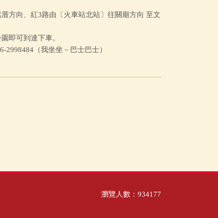
篙厝方向、紅3路由〔火車站北站〕往關廟方向 至文
公園即可到達下車。
-2998484（我坐坐－巴士巴士）
瀏覽人數：934177