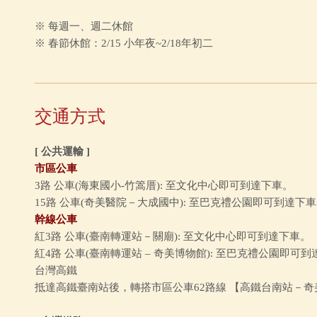
※ 每週一、週二休館
※ 春節休館：2/15 小年夜~2/18年初二
交通方式
[ 公共運輸 ]
市區公車
3路 公車(海東國小-竹篙厝): 至文化中心即可到達下車。
15路 公車(奇美醫院－大成國中): 至巴克禮公園即可到達下
幹線公車
紅3路 公車(臺南轉運站－關廟): 至文化中心即可到達下車。
紅4路 公車(臺南轉運站 – 奇美博物館): 至巴克禮公園即可
台灣高鐵
抵達高鐵臺南站後，轉搭市區公車62路線 【高鐵台南站－