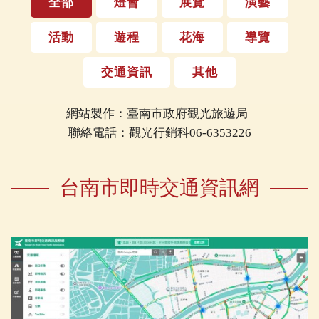
全部
燈會
展覽
演藝
活動
遊程
花海
導覽
交通資訊
其他
網站製作：臺南市政府觀光旅遊局
聯絡電話：觀光行銷科06-6353226
台南市即時交通資訊網