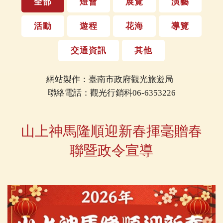
全部
燈會
展覽
演藝
活動
遊程
花海
導覽
交通資訊
其他
網站製作：臺南市政府觀光旅遊局
聯絡電話：觀光行銷科06-6353226
山上神馬隆順迎新春揮毫贈春
聯暨政令宣導