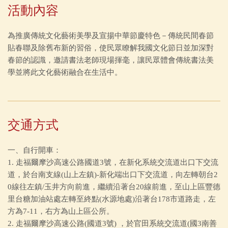
活動內容
為推廣傳統文化藝術美學及宣揚中華節慶特色－傳統民間春節
貼春聯及除舊布新的習俗，使民眾瞭解我國文化節日並加深對
春節的認識，邀請書法老師現場揮毫，讓民眾體會傳統書法美
學並將此文化藝術融合在生活中。
交通方式
一、自行開車：
1. 走福爾摩沙高速公路國道3號，在新化系統交流道出口下交流
道，於台南支線(山上左鎮)-新化端出口下交流道，向左轉朝台2
0線往左鎮/玉井方向前進，繼續沿著台20線前進，至山上區豐德
里台糖加油站處左轉至終點(水源地處)沿著台178市道路走，左
方為7-11，右方為山上區公所。
2. 走福爾摩沙高速公路(國道3號) ，於官田系統交流道(國3南善