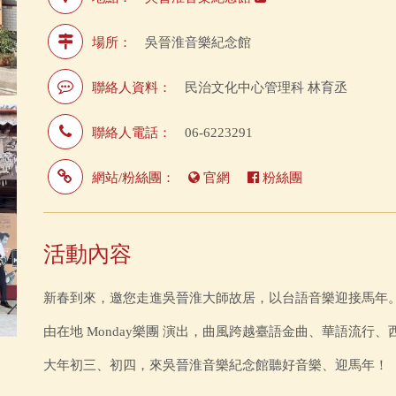
場所：
吳晉淮音樂紀念館
聯絡人資料：
民治文化中心管理科 林育丞
聯絡人電話：
06-6223291
網站/粉絲團：
官網
粉絲團
活動內容
新春到來，邀您走進吳晉淮大師故居，以台語音樂迎接馬年
由在地 Monday樂團 演出，曲風跨越臺語金曲、華語流行
大年初三、初四，來吳晉淮音樂紀念館聽好音樂、迎馬年！