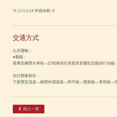
※ 2/15-2/18 年節休館 ※
交通方式
公共運輸：
●臺鐵：
搭乘至柳營火車站→計程車前往吳晉淮音樂紀念館(約7分鐘)
自行開車前往：
下新營交流道→柳營外環道路→和平路→雙和路→界和路→
回上一頁