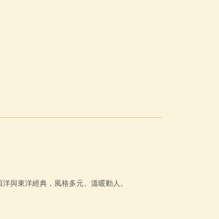
。
、西洋與東洋經典，風格多元、溫暖動人。