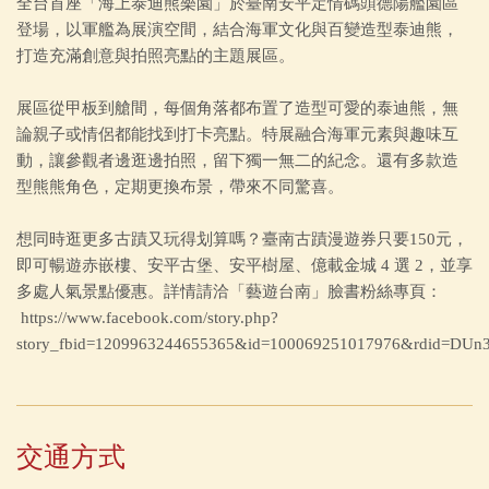
全台首座「海上泰迪熊樂園」於臺南安平定情碼頭德陽艦園區
登場，以軍艦為展演空間，結合海軍文化與百變造型泰迪熊，
打造充滿創意與拍照亮點的主題展區。
展區從甲板到艙間，每個角落都布置了造型可愛的泰迪熊，無
論親子或情侶都能找到打卡亮點。特展融合海軍元素與趣味互
動，讓參觀者邊逛邊拍照，留下獨一無二的紀念。還有多款造
型熊熊角色，定期更換布景，帶來不同驚喜。
想同時逛更多古蹟又玩得划算嗎？臺南古蹟漫遊券只要150元，
即可暢遊赤嵌樓、安平古堡、安平樹屋、億載金城 4 選 2，並享
多處人氣景點優惠。詳情請洽「藝遊台南」臉書粉絲專頁：
https://www.facebook.com/story.php?
story_fbid=1209963244655365&id=100069251017976&rdid=DUn
交通方式