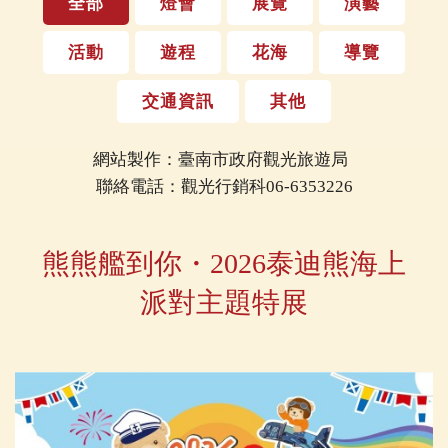
全部
燈會
展覽
演藝
活動
遊程
花海
導覽
交通資訊
其他
網站製作：臺南市政府觀光旅遊局
聯絡電話：觀光行銷科06-6353226
熊熊艦到你・2026泰迪熊海上
派對主題特展