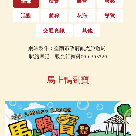
全部
燈會
展覽
演藝
活動
遊程
花海
導覽
交通資訊
其他
網站製作：臺南市政府觀光旅遊局
聯絡電話：觀光行銷科06-6353226
馬上鴨到寶