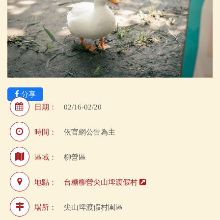
分享
日期：
02/16-02/20
時間：
依官網公告為主
區域：
柳營區
地點：
台糖柳營尖山埤渡假村
場所：
尖山埤渡假村園區