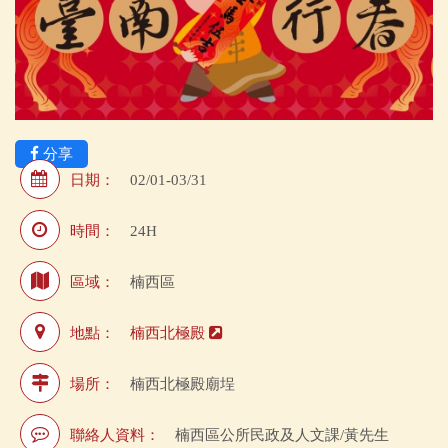
分享
日期：
02/01-03/31
時間：
24H
區域：
楠西區
地點：
楠西北極殿
場所：
楠西北極殿廟埕
聯絡人資料：
楠西區公所民政及人文課/黃先生