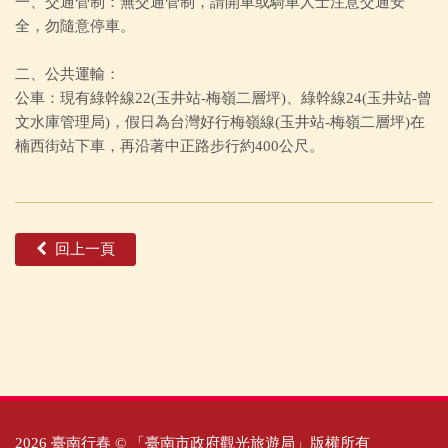
一、交通管制：無交通管制，請開車或騎車人士注意交通安
全，勿隨意停車。
二、公共運輸：
公車：現有綠幹線22(玉井站-梅嶺二層坪)、綠幹線24(玉井站-曾
文水庫管理局)，假日為台灣好行梅嶺線(玉井站-梅嶺二層坪)在
楠西街站下車，再沿著中正路步行約400公尺。
回上一頁
2026 臺南行春 © 「臺南市政府觀光旅遊局」版權所有