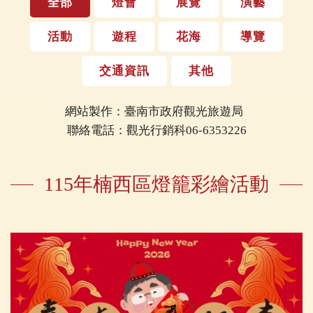
全部
燈會
展覽
演藝
活動
遊程
花海
導覽
交通資訊
其他
網站製作：臺南市政府觀光旅遊局
聯絡電話：觀光行銷科06-6353226
115年楠西區燈籠彩繪活動